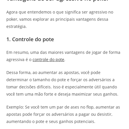
Agora que entendemos o que significa ser agressivo no
poker, vamos explorar as principais vantagens dessa
estratégia.
1. Controle do pote
Em resumo, uma das maiores vantagens de jogar de forma
agressiva é o
controle do pote
.
Dessa forma, ao aumentar as apostas, você pode
determinar o tamanho do pote e forçar os adversários a
tomar decisões difíceis. Isso é especialmente útil quando
você tem uma mão forte e deseja maximizar seus ganhos.
Exemplo: Se você tem um par de ases no flop, aumentar as
apostas pode forçar os adversários a pagar ou desistir,
aumentando o pote e seus ganhos potenciais.