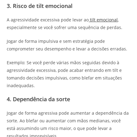
3. Risco de tilt emocional
A agressividade excessiva pode levar ao
tilt emocional
,
especialmente se você sofrer uma sequência de perdas.
Jogar de forma impulsiva e sem estratégia pode
comprometer seu desempenho e levar a decisões erradas.
Exemplo: Se você perde várias mãos seguidas devido à
agressividade excessiva, pode acabar entrando em tilt e
tomando decisões impulsivas, como blefar em situações
inadequadas.
4. Dependência da sorte
Jogar de forma agressiva pode aumentar a dependência da
sorte. Ao blefar ou aumentar com mãos medianas, você
está assumindo um risco maior, o que pode levar a
resultados imprevisíveis.