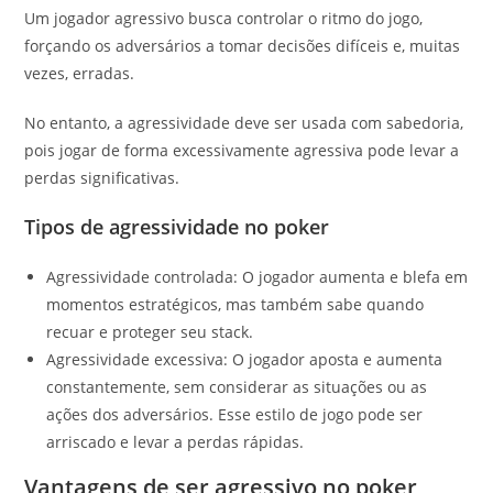
Um jogador agressivo busca controlar o ritmo do jogo,
forçando os adversários a tomar decisões difíceis e, muitas
vezes, erradas.
No entanto, a agressividade deve ser usada com sabedoria,
pois jogar de forma excessivamente agressiva pode levar a
perdas significativas.
Tipos de agressividade no poker
Agressividade controlada: O jogador aumenta e blefa em
momentos estratégicos, mas também sabe quando
recuar e proteger seu stack.
Agressividade excessiva: O jogador aposta e aumenta
constantemente, sem considerar as situações ou as
ações dos adversários. Esse estilo de jogo pode ser
arriscado e levar a perdas rápidas.
Vantagens de ser agressivo no poker