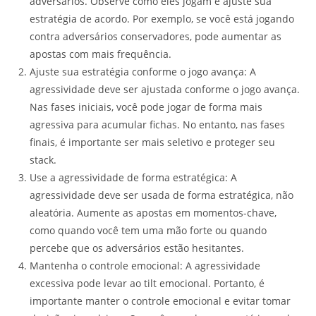
adversários. Observe como eles jogam e ajuste sua
estratégia de acordo. Por exemplo, se você está jogando
contra adversários conservadores, pode aumentar as
apostas com mais frequência.
Ajuste sua estratégia conforme o jogo avança: A
agressividade deve ser ajustada conforme o jogo avança.
Nas fases iniciais, você pode jogar de forma mais
agressiva para acumular fichas. No entanto, nas fases
finais, é importante ser mais seletivo e proteger seu
stack.
Use a agressividade de forma estratégica: A
agressividade deve ser usada de forma estratégica, não
aleatória. Aumente as apostas em momentos-chave,
como quando você tem uma mão forte ou quando
percebe que os adversários estão hesitantes.
Mantenha o controle emocional: A agressividade
excessiva pode levar ao tilt emocional. Portanto, é
importante manter o controle emocional e evitar tomar