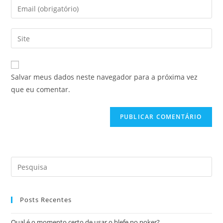
Salvar meus dados neste navegador para a próxima vez
que eu comentar.
Posts Recentes
Qual é o momento certo de usar o blefe no poker?