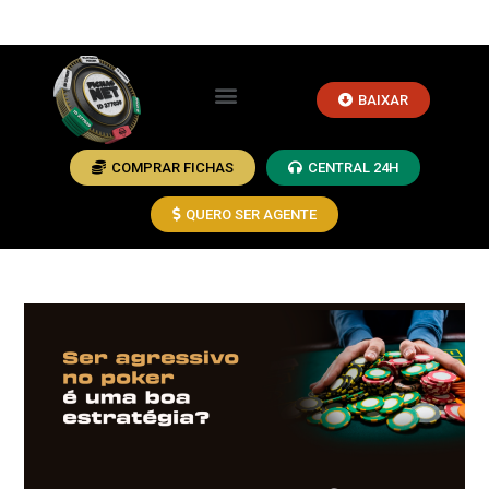
BAIXAR
COMPRAR FICHAS
CENTRAL 24H
QUERO SER AGENTE