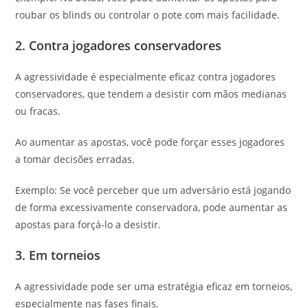
roubar os blinds ou controlar o pote com mais facilidade.
2. Contra jogadores conservadores
A agressividade é especialmente eficaz contra jogadores
conservadores, que tendem a desistir com mãos medianas
ou fracas.
Ao aumentar as apostas, você pode forçar esses jogadores
a tomar decisões erradas.
Exemplo: Se você perceber que um adversário está jogando
de forma excessivamente conservadora, pode aumentar as
apostas para forçá-lo a desistir.
3. Em torneios
A agressividade pode ser uma estratégia eficaz em torneios,
especialmente nas fases finais.