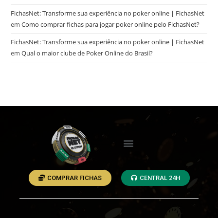
FichasNet: Transforme sua experiência no poker online | FichasNet
em
Como comprar fichas para jogar poker online pelo FichasNet?
FichasNet: Transforme sua experiência no poker online | FichasNet
em
Qual o maior clube de Poker Online do Brasil?
COMPRAR FICHAS
CENTRAL 24H