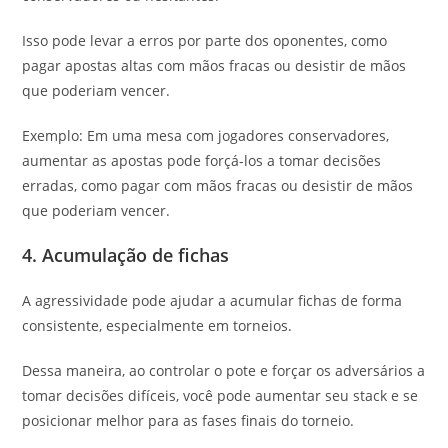
Isso pode levar a erros por parte dos oponentes, como
pagar apostas altas com mãos fracas ou desistir de mãos
que poderiam vencer.
Exemplo: Em uma mesa com jogadores conservadores,
aumentar as apostas pode forçá-los a tomar decisões
erradas, como pagar com mãos fracas ou desistir de mãos
que poderiam vencer.
4. Acumulação de fichas
A agressividade pode ajudar a acumular fichas de forma
consistente, especialmente em torneios.
Dessa maneira, ao controlar o pote e forçar os adversários a
tomar decisões difíceis, você pode aumentar seu stack e se
posicionar melhor para as fases finais do torneio.