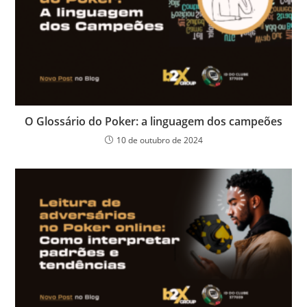
O Glossário do Poker: a linguagem dos campeões
10 de outubro de 2024