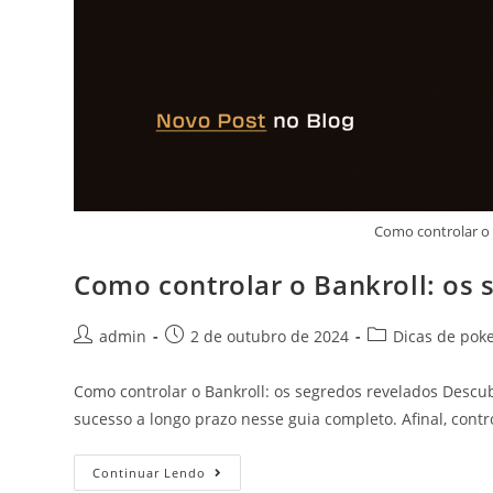
Como controlar o 
Como controlar o Bankroll: os 
admin
2 de outubro de 2024
Dicas de pok
Como controlar o Bankroll: os segredos revelados Descub
sucesso a longo prazo nesse guia completo. Afinal, contr
Continuar Lendo