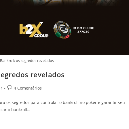
Bankroll: os segredos revelados
segredos revelados
er
4 Comentários
ra os segredos para controlar o bankroll no poker e garantir seu
olar o bankroll…