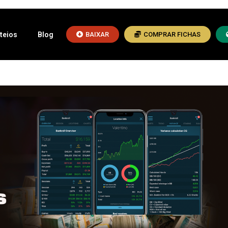
rteios
Blog
BAIXAR
COMPRAR FICHAS