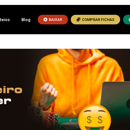
rteios
Blog
BAIXAR
COMPRAR FICHAS