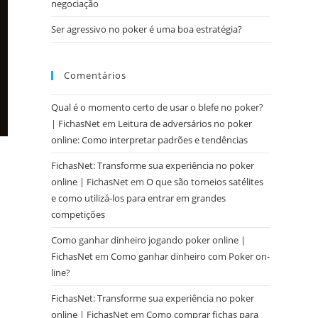
negociação
Ser agressivo no poker é uma boa estratégia?
Comentários
Qual é o momento certo de usar o blefe no poker?
| FichasNet
em
Leitura de adversários no poker
online: Como interpretar padrões e tendências
FichasNet: Transforme sua experiência no poker
online | FichasNet
em
O que são torneios satélites
e como utilizá-los para entrar em grandes
competições
Como ganhar dinheiro jogando poker online |
FichasNet
em
Como ganhar dinheiro com Poker on-
line?
FichasNet: Transforme sua experiência no poker
online | FichasNet
em
Como comprar fichas para