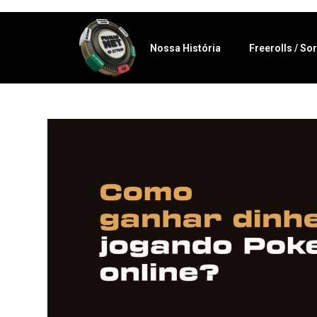
Nossa História
Freerolls / So