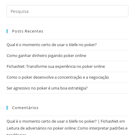
Posts Recentes
Qual é o momento certo de usar o blefe no poker?
Como ganhar dinheiro jogando poker online
FichasNet: Transforme sua experiência no poker online
Como o poker desenvolve a concentração e a negociação
Ser agressivo no poker é uma boa estratégia?
Comentários
Qual é o momento certo de usar o blefe no poker? | FichasNet
em
Leitura de adversários no poker online: Como interpretar padrões e