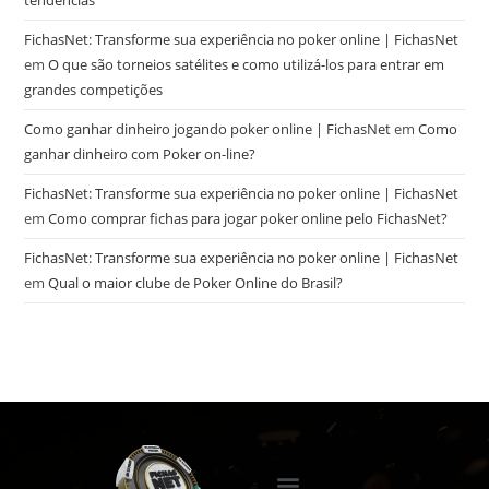
tendências
FichasNet: Transforme sua experiência no poker online | FichasNet
em
O que são torneios satélites e como utilizá-los para entrar em
grandes competições
Como ganhar dinheiro jogando poker online | FichasNet
em
Como
ganhar dinheiro com Poker on-line?
FichasNet: Transforme sua experiência no poker online | FichasNet
em
Como comprar fichas para jogar poker online pelo FichasNet?
FichasNet: Transforme sua experiência no poker online | FichasNet
em
Qual o maior clube de Poker Online do Brasil?