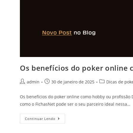
Os benefícios do poker online
admin
30 de janeiro de 2025
Dicas de pok
Os benefícios do poker online como hobby ou profissão 
como o FichasNet pode ser o seu parceiro ideal nessa…
Continuar Lendo