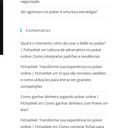
negociação
Ser agressivo no poker é uma boa estratégia?
Comentários
Qual é o momento certo de usar o blefe no poker?
| FichasNet
em
Leitura de adversários no poker
online: Como interpretar padrões e tendências
FichasNet: Transforme sua experiência no poker
online | FichasNet
em
O que são torneios satélites
e como utilizá-los para entrar em grandes
competições
Como ganhar dinheiro jogando poker online |
FichasNet
em
Como ganhar dinheiro com Poker on-
line?
FichasNet: Transforme sua experiência no poker
online | FichasNet
em
Como comprar fichas para