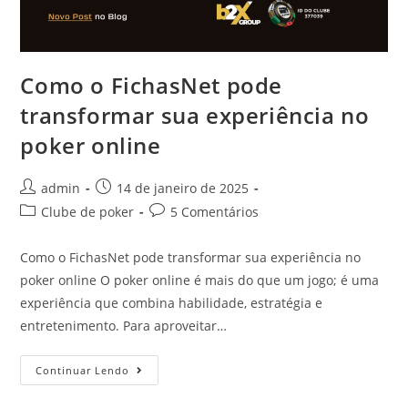
Como o FichasNet pode
transformar sua experiência no
poker online
admin
14 de janeiro de 2025
Clube de poker
5 Comentários
Como o FichasNet pode transformar sua experiência no
poker online O poker online é mais do que um jogo; é uma
experiência que combina habilidade, estratégia e
entretenimento. Para aproveitar…
Continuar Lendo