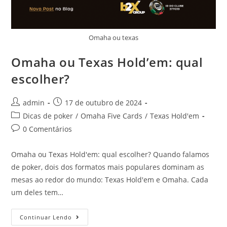
Omaha ou texas
Omaha ou Texas Hold’em: qual
escolher?
admin
17 de outubro de 2024
Dicas de poker
/
Omaha Five Cards
/
Texas Hold'em
0 Comentários
Omaha ou Texas Hold'em: qual escolher? Quando falamos
de poker, dois dos formatos mais populares dominam as
mesas ao redor do mundo: Texas Hold'em e Omaha. Cada
um deles tem…
Continuar Lendo