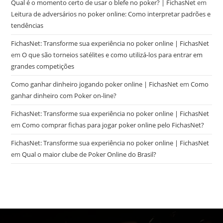
Qual é o momento certo de usar o blefe no poker? | FichasNet
em
Leitura de adversários no poker online: Como interpretar padrões e
tendências
FichasNet: Transforme sua experiência no poker online | FichasNet
em
O que são torneios satélites e como utilizá-los para entrar em
grandes competições
Como ganhar dinheiro jogando poker online | FichasNet
em
Como
ganhar dinheiro com Poker on-line?
FichasNet: Transforme sua experiência no poker online | FichasNet
em
Como comprar fichas para jogar poker online pelo FichasNet?
FichasNet: Transforme sua experiência no poker online | FichasNet
em
Qual o maior clube de Poker Online do Brasil?