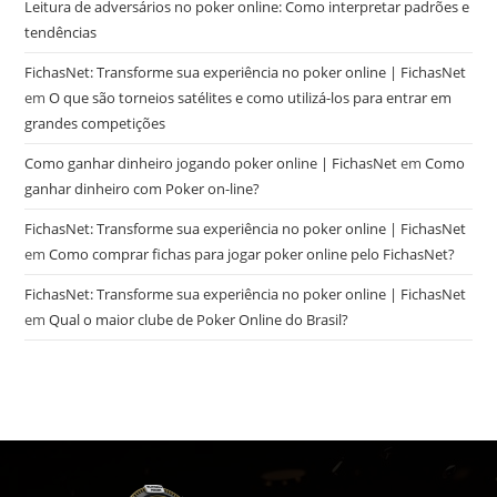
Leitura de adversários no poker online: Como interpretar padrões e
tendências
FichasNet: Transforme sua experiência no poker online | FichasNet
em
O que são torneios satélites e como utilizá-los para entrar em
grandes competições
Como ganhar dinheiro jogando poker online | FichasNet
em
Como
ganhar dinheiro com Poker on-line?
FichasNet: Transforme sua experiência no poker online | FichasNet
em
Como comprar fichas para jogar poker online pelo FichasNet?
FichasNet: Transforme sua experiência no poker online | FichasNet
em
Qual o maior clube de Poker Online do Brasil?