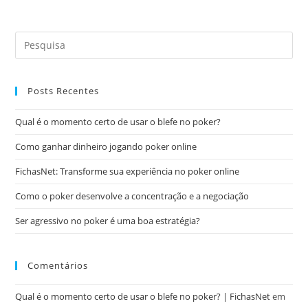
Posts Recentes
Qual é o momento certo de usar o blefe no poker?
Como ganhar dinheiro jogando poker online
FichasNet: Transforme sua experiência no poker online
Como o poker desenvolve a concentração e a negociação
Ser agressivo no poker é uma boa estratégia?
Comentários
Qual é o momento certo de usar o blefe no poker? | FichasNet
em