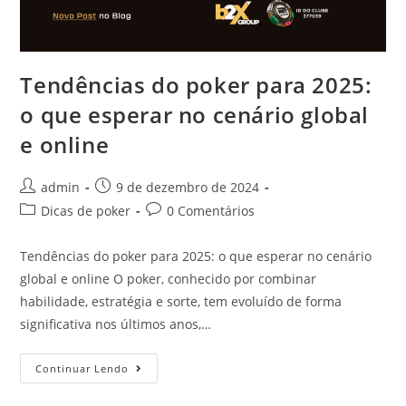
Tendências do poker para 2025:
o que esperar no cenário global
e online
admin
9 de dezembro de 2024
Dicas de poker
0 Comentários
Tendências do poker para 2025: o que esperar no cenário
global e online O poker, conhecido por combinar
habilidade, estratégia e sorte, tem evoluído de forma
significativa nos últimos anos,…
Continuar Lendo