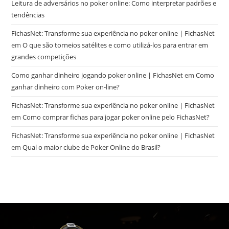
Leitura de adversários no poker online: Como interpretar padrões e
tendências
FichasNet: Transforme sua experiência no poker online | FichasNet
em
O que são torneios satélites e como utilizá-los para entrar em
grandes competições
Como ganhar dinheiro jogando poker online | FichasNet
em
Como
ganhar dinheiro com Poker on-line?
FichasNet: Transforme sua experiência no poker online | FichasNet
em
Como comprar fichas para jogar poker online pelo FichasNet?
FichasNet: Transforme sua experiência no poker online | FichasNet
em
Qual o maior clube de Poker Online do Brasil?