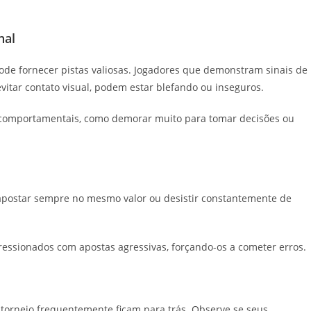
nal
ode fornecer pistas valiosas. Jogadores que demonstram sinais de
itar contato visual, podem estar blefando ou inseguros.
s comportamentais, como demorar muito para tomar decisões ou
apostar sempre no mesmo valor ou desistir constantemente de
ressionados com apostas agressivas, forçando-os a cometer erros.
 torneio frequentemente ficam para trás. Observe se seus