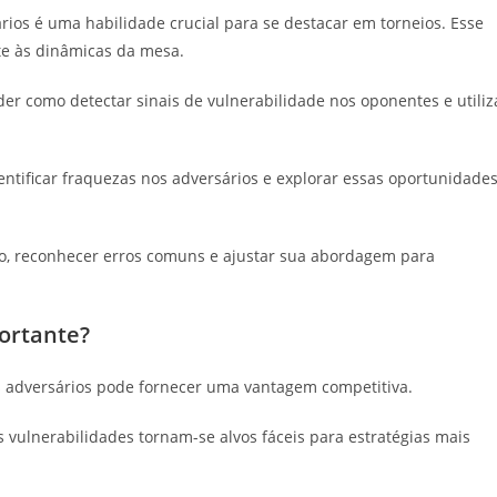
ários é uma habilidade crucial para se destacar em torneios. Esse
te às dinâmicas da mesa.
er como detectar sinais de vulnerabilidade nos oponentes e utiliz
dentificar fraquezas nos adversários e explorar essas oportunidade
o, reconhecer erros comuns e ajustar sua abordagem para
portante?
os adversários pode fornecer uma vantagem competitiva.
vulnerabilidades tornam-se alvos fáceis para estratégias mais