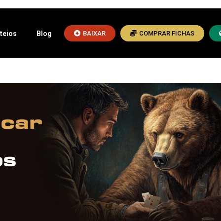
rteios
Blog
BAIXAR
COMPRAR FICHAS