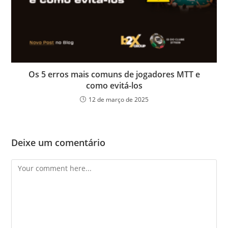
Os 5 erros mais comuns de jogadores MTT e
como evitá-los
12 de março de 2025
Deixe um comentário