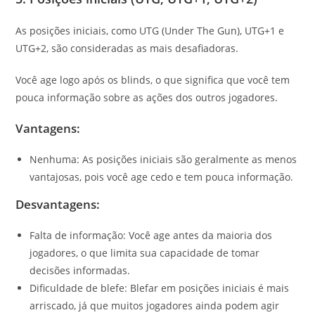
As posições iniciais, como UTG (Under The Gun), UTG+1 e
UTG+2, são consideradas as mais desafiadoras.
Você age logo após os blinds, o que significa que você tem
pouca informação sobre as ações dos outros jogadores.
Vantagens:
Nenhuma: As posições iniciais são geralmente as menos
vantajosas, pois você age cedo e tem pouca informação.
Desvantagens:
Falta de informação: Você age antes da maioria dos
jogadores, o que limita sua capacidade de tomar
decisões informadas.
Dificuldade de blefe: Blefar em posições iniciais é mais
arriscado, já que muitos jogadores ainda podem agir