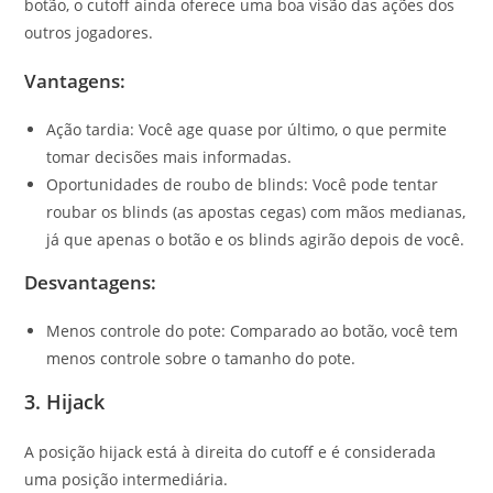
botão, o cutoff ainda oferece uma boa visão das ações dos
outros jogadores.
Vantagens:
Ação tardia: Você age quase por último, o que permite
tomar decisões mais informadas.
Oportunidades de roubo de blinds: Você pode tentar
roubar os blinds (as apostas cegas) com mãos medianas,
já que apenas o botão e os blinds agirão depois de você.
Desvantagens:
Menos controle do pote: Comparado ao botão, você tem
menos controle sobre o tamanho do pote.
3. Hijack
A posição hijack está à direita do cutoff e é considerada
uma posição intermediária.