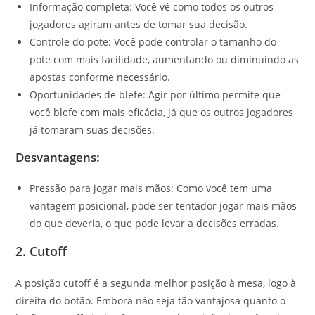
Informação completa: Você vê como todos os outros
jogadores agiram antes de tomar sua decisão.
Controle do pote: Você pode controlar o tamanho do
pote com mais facilidade, aumentando ou diminuindo as
apostas conforme necessário.
Oportunidades de blefe: Agir por último permite que
você blefe com mais eficácia, já que os outros jogadores
já tomaram suas decisões.
Desvantagens:
Pressão para jogar mais mãos: Como você tem uma
vantagem posicional, pode ser tentador jogar mais mãos
do que deveria, o que pode levar a decisões erradas.
2. Cutoff
A posição cutoff é a segunda melhor posição à mesa, logo à
direita do botão. Embora não seja tão vantajosa quanto o