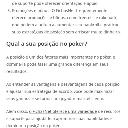
de suporte pode oferecer orientação e apoio.
Promoções e bônus: O FichasNet frequentemente
oferece promoções e bônus, como freerolls e rakeback,
que podem ajudá-lo a aumentar seu bankroll e praticar
suas estratégias de posição sem arriscar muito dinheiro.
Qual a sua posição no poker?
A posição é um dos fatores mais importantes no poker, e
dominá-la pode fazer uma grande diferença em seus
resultados.
Ao entender as vantagens e desvantagens de cada posição
e ajustar sua estratégia de acordo, você pode maximizar
seus ganhos e se tornar um jogador mais eficiente.
Além disso,
o FichasNet oferece uma variedade
de recursos
e suporte para ajudá-lo a aprimorar suas habilidades e
dominar a posição no poker.