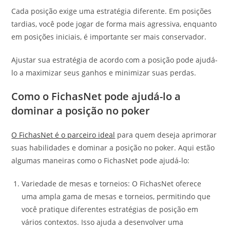
Cada posição exige uma estratégia diferente. Em posições
tardias, você pode jogar de forma mais agressiva, enquanto
em posições iniciais, é importante ser mais conservador.
Ajustar sua estratégia de acordo com a posição pode ajudá-
lo a maximizar seus ganhos e minimizar suas perdas.
Como o FichasNet pode ajudá-lo a
dominar a posição no poker
O FichasNet é o parceiro ideal
para quem deseja aprimorar
suas habilidades e dominar a posição no poker. Aqui estão
algumas maneiras como o FichasNet pode ajudá-lo:
Variedade de mesas e torneios: O FichasNet oferece
uma ampla gama de mesas e torneios, permitindo que
você pratique diferentes estratégias de posição em
vários contextos. Isso ajuda a desenvolver uma