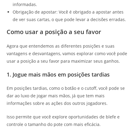
informadas.
Obrigação de apostar: Você é obrigado a apostar antes
de ver suas cartas, o que pode levar a decisões erradas.
Como usar a posição a seu favor
Agora que entendemos as diferentes posições e suas
vantagens e desvantagens, vamos explorar como você pode
usar a posição a seu favor para maximizar seus ganhos.
1. Jogue mais mãos em posições tardias
Em posições tardias, como o botão e o cutoff, você pode se
dar ao luxo de jogar mais mãos, já que tem mais
informações sobre as ações dos outros jogadores.
Isso permite que você explore oportunidades de blefe e
controle o tamanho do pote com mais eficácia.