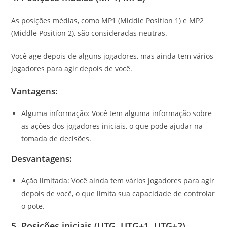
As posições médias, como MP1 (Middle Position 1) e MP2
(Middle Position 2), são consideradas neutras.
Você age depois de alguns jogadores, mas ainda tem vários
jogadores para agir depois de você.
Vantagens:
Alguma informação: Você tem alguma informação sobre
as ações dos jogadores iniciais, o que pode ajudar na
tomada de decisões.
Desvantagens:
Ação limitada: Você ainda tem vários jogadores para agir
depois de você, o que limita sua capacidade de controlar
o pote.
5. Posições iniciais (UTG, UTG+1, UTG+2)