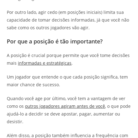
Por outro lado, agir cedo (em posições iniciais) limita sua
capacidade de tomar decisões informadas, já que você não
sabe como os outros jogadores vão agir.
Por que a posição é tão importante?
A posição é crucial porque permite que você tome decisões
mais
informadas e estratégicas
.
Um jogador que entende o que cada posição significa, tem
maior chance de sucesso.
Quando você age por último, você tem a vantagem de ver
como os
outros jogadores agiram antes de você
, o que pode
ajudá-lo a decidir se deve apostar, pagar, aumentar ou
desistir.
Além disso, a posição também influencia a frequência com