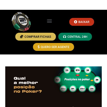
BAIXAR
COMPRAR FICHAS
CENTRAL 24H
QUERO SER AGENTE